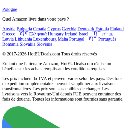
Pologne
Quel Amazon livre dans votre pays ?
Austria
Bulgaria
Croatia
Cyprus
Czechia
Denmark
Estonia
Finland
Greece
·
🇬🇷 Ελληνικά
Hungary
Ireland
Israel
·
🇮🇱 עברית
Latvia
Lithuania
Luxembourg
Malta
Portugal
·
🇵🇹 Português
Romania
Slovakia
Slovenia
© 2017-2026 HotEUDeals.com Tous droits réservés
En tant que Partenaire Amazon, HotEUDeals.com réalise un
bénéfice sur les achats remplissant les conditions requises.
Les prix incluent la TVA et peuvent varier selon les pays. Des frais
d'expédition supplémentaires peuvent s'appliquer aux livraisons
transfrontalières. Les prix sont susceptibles de changer. Les
livraisons vers le Royaume-Uni depuis l'UE peuvent entraîner des
frais de douane. Toutes les informations sont fournies sans garantie.