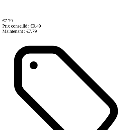
€7.79
Prix conseillé :
€9.49
Maintenant :
€7.79