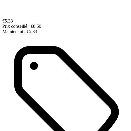
€5.33
Prix conseillé :
€8.50
Maintenant :
€5.33