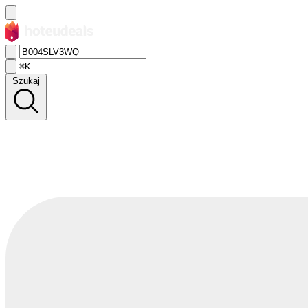
⌘K
Szukaj