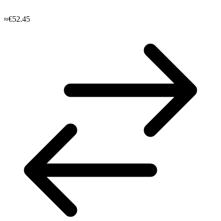
≈€52.45