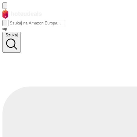
⌘K
Szukaj