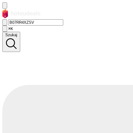
⌘K
Szukaj