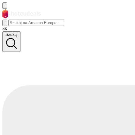
⌘K
Szukaj