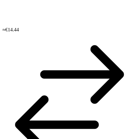
≈€14.44