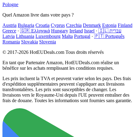
Pologne
Quel Amazon livre dans votre pays ?
Austria
Bulgaria
Croatia
Cyprus
Czechia
Denmark
Estonia
Finland
Greece
·
🇬🇷 Ελληνικά
Hungary
Ireland
Israel
·
🇮🇱 עברית
Latvia
Lithuania
Luxembourg
Malta
Portugal
·
🇵🇹 Português
Romania
Slovakia
Slovenia
© 2017-2026 HotEUDeals.com Tous droits réservés
En tant que Partenaire Amazon, HotEUDeals.com réalise un
bénéfice sur les achats remplissant les conditions requises.
Les prix incluent la TVA et peuvent varier selon les pays. Des frais
d'expédition supplémentaires peuvent s'appliquer aux livraisons
transfrontalières. Les prix sont susceptibles de changer. Les
livraisons vers le Royaume-Uni depuis l'UE peuvent entraîner des
frais de douane. Toutes les informations sont fournies sans garantie.