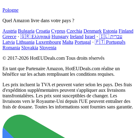
Pologne
Quel Amazon livre dans votre pays ?
Austria
Bulgaria
Croatia
Cyprus
Czechia
Denmark
Estonia
Finland
Greece
·
🇬🇷 Ελληνικά
Hungary
Ireland
Israel
·
🇮🇱 עברית
Latvia
Lithuania
Luxembourg
Malta
Portugal
·
🇵🇹 Português
Romania
Slovakia
Slovenia
© 2017-2026 HotEUDeals.com Tous droits réservés
En tant que Partenaire Amazon, HotEUDeals.com réalise un
bénéfice sur les achats remplissant les conditions requises.
Les prix incluent la TVA et peuvent varier selon les pays. Des frais
d'expédition supplémentaires peuvent s'appliquer aux livraisons
transfrontalières. Les prix sont susceptibles de changer. Les
livraisons vers le Royaume-Uni depuis l'UE peuvent entraîner des
frais de douane. Toutes les informations sont fournies sans garantie.