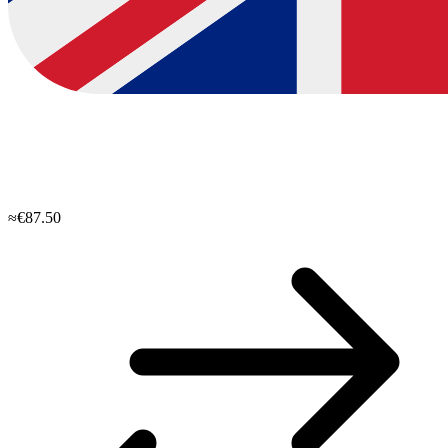
≈€87.50