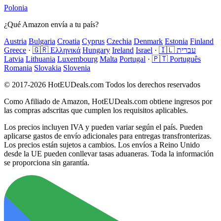
Polonia
¿Qué Amazon envía a tu país?
Austria
Bulgaria
Croatia
Cyprus
Czechia
Denmark
Estonia
Finland
Greece
·
🇬🇷 Ελληνικά
Hungary
Ireland
Israel
·
🇮🇱 עברית
Latvia
Lithuania
Luxembourg
Malta
Portugal
·
🇵🇹 Português
Romania
Slovakia
Slovenia
© 2017-2026 HotEUDeals.com Todos los derechos reservados
Como Afiliado de Amazon, HotEUDeals.com obtiene ingresos por
las compras adscritas que cumplen los requisitos aplicables.
Los precios incluyen IVA y pueden variar según el país. Pueden
aplicarse gastos de envío adicionales para entregas transfronterizas.
Los precios están sujetos a cambios. Los envíos a Reino Unido
desde la UE pueden conllevar tasas aduaneras. Toda la información
se proporciona sin garantía.