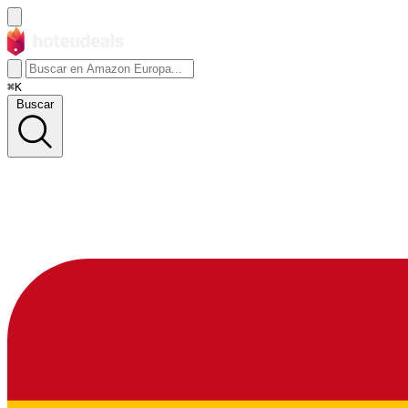
⌘K
Buscar