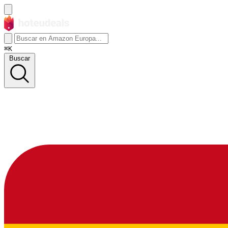
⌘K
Buscar