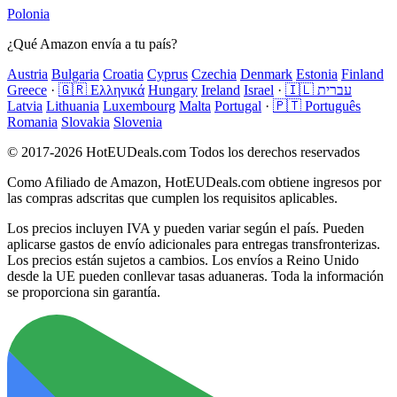
Polonia
¿Qué Amazon envía a tu país?
Austria
Bulgaria
Croatia
Cyprus
Czechia
Denmark
Estonia
Finland
Greece
·
🇬🇷 Ελληνικά
Hungary
Ireland
Israel
·
🇮🇱 עברית
Latvia
Lithuania
Luxembourg
Malta
Portugal
·
🇵🇹 Português
Romania
Slovakia
Slovenia
© 2017-2026 HotEUDeals.com Todos los derechos reservados
Como Afiliado de Amazon, HotEUDeals.com obtiene ingresos por
las compras adscritas que cumplen los requisitos aplicables.
Los precios incluyen IVA y pueden variar según el país. Pueden
aplicarse gastos de envío adicionales para entregas transfronterizas.
Los precios están sujetos a cambios. Los envíos a Reino Unido
desde la UE pueden conllevar tasas aduaneras. Toda la información
se proporciona sin garantía.