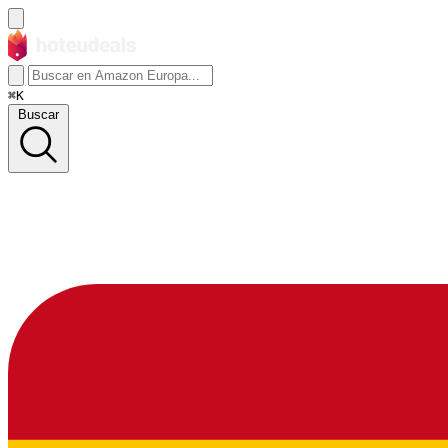
⌘K
Buscar