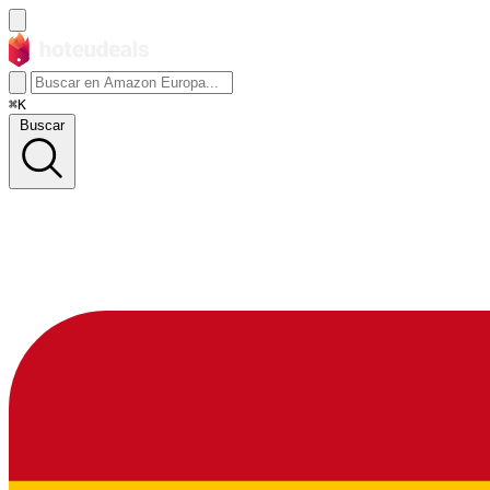
⌘K
Buscar