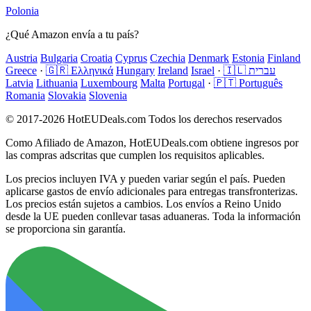
Polonia
¿Qué Amazon envía a tu país?
Austria
Bulgaria
Croatia
Cyprus
Czechia
Denmark
Estonia
Finland
Greece
·
🇬🇷 Ελληνικά
Hungary
Ireland
Israel
·
🇮🇱 עברית
Latvia
Lithuania
Luxembourg
Malta
Portugal
·
🇵🇹 Português
Romania
Slovakia
Slovenia
© 2017-2026 HotEUDeals.com Todos los derechos reservados
Como Afiliado de Amazon, HotEUDeals.com obtiene ingresos por
las compras adscritas que cumplen los requisitos aplicables.
Los precios incluyen IVA y pueden variar según el país. Pueden
aplicarse gastos de envío adicionales para entregas transfronterizas.
Los precios están sujetos a cambios. Los envíos a Reino Unido
desde la UE pueden conllevar tasas aduaneras. Toda la información
se proporciona sin garantía.