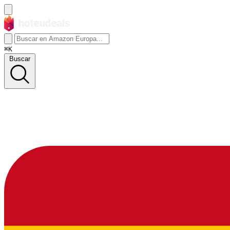
⌘K
Buscar