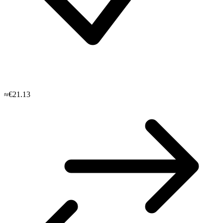
≈€21.13