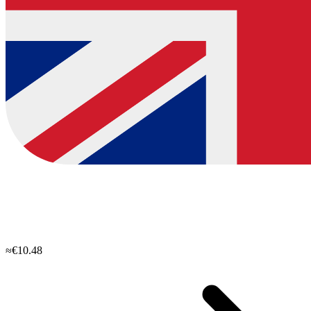
≈€10.48