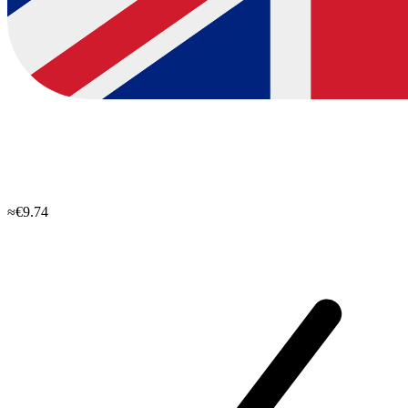
≈€9.74