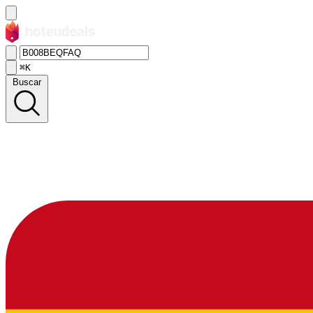
⌘K
Buscar