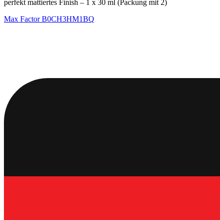
perfekt mattiertes Finish – 1 x 30 ml (Packung mit 2)
Max Factor
B0CH3HM1BQ