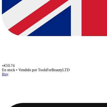
≈€10.74
En stock
•
Vendido por
ToolsForBeautyLTD
Buy