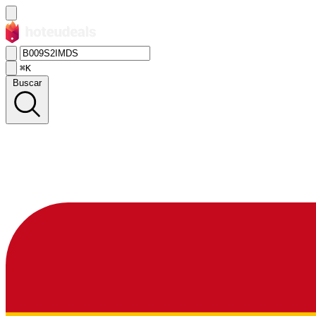
⌘K
Buscar