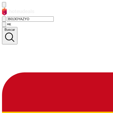
⌘K
Buscar