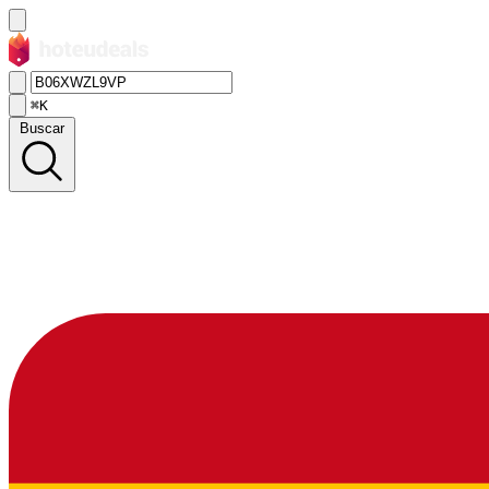
⌘K
Buscar