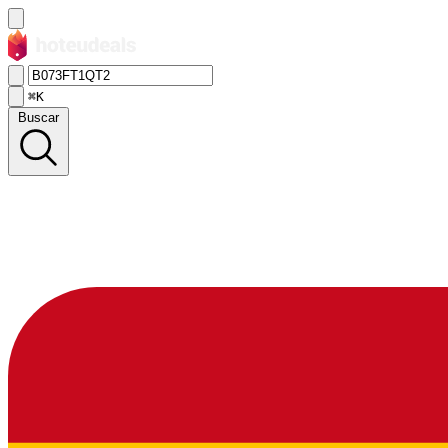
⌘K
Buscar