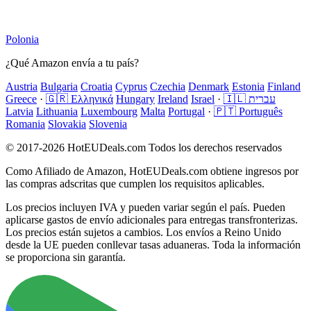
Polonia
¿Qué Amazon envía a tu país?
Austria
Bulgaria
Croatia
Cyprus
Czechia
Denmark
Estonia
Finland
Greece
·
🇬🇷 Ελληνικά
Hungary
Ireland
Israel
·
🇮🇱 עברית
Latvia
Lithuania
Luxembourg
Malta
Portugal
·
🇵🇹 Português
Romania
Slovakia
Slovenia
© 2017-2026 HotEUDeals.com Todos los derechos reservados
Como Afiliado de Amazon, HotEUDeals.com obtiene ingresos por
las compras adscritas que cumplen los requisitos aplicables.
Los precios incluyen IVA y pueden variar según el país. Pueden
aplicarse gastos de envío adicionales para entregas transfronterizas.
Los precios están sujetos a cambios. Los envíos a Reino Unido
desde la UE pueden conllevar tasas aduaneras. Toda la información
se proporciona sin garantía.