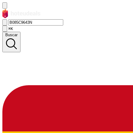
⌘K
Buscar