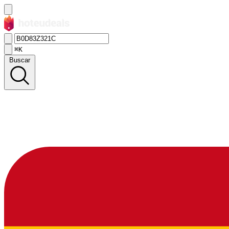
⌘K
Buscar