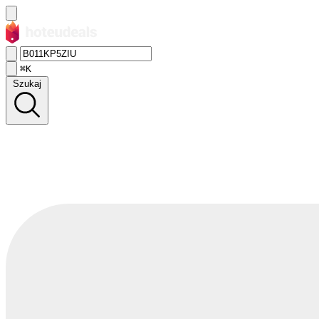
⌘K
Szukaj