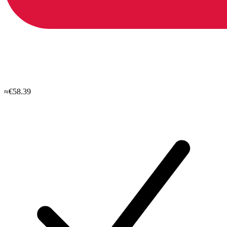
≈€58.39