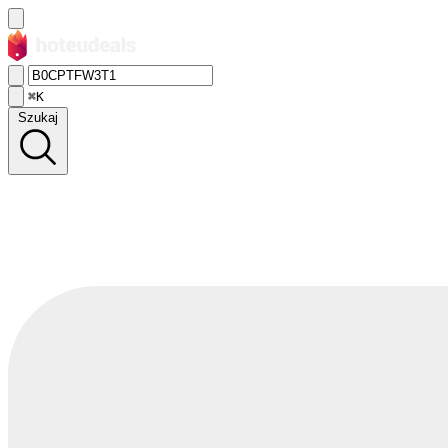
⌘K
Szukaj