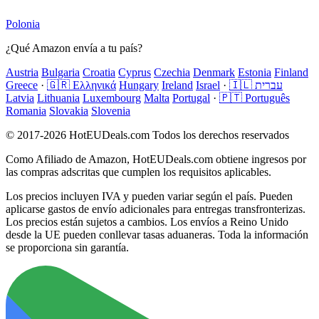
Polonia
¿Qué Amazon envía a tu país?
Austria
Bulgaria
Croatia
Cyprus
Czechia
Denmark
Estonia
Finland
Greece
·
🇬🇷 Ελληνικά
Hungary
Ireland
Israel
·
🇮🇱 עברית
Latvia
Lithuania
Luxembourg
Malta
Portugal
·
🇵🇹 Português
Romania
Slovakia
Slovenia
© 2017-2026 HotEUDeals.com Todos los derechos reservados
Como Afiliado de Amazon, HotEUDeals.com obtiene ingresos por
las compras adscritas que cumplen los requisitos aplicables.
Los precios incluyen IVA y pueden variar según el país. Pueden
aplicarse gastos de envío adicionales para entregas transfronterizas.
Los precios están sujetos a cambios. Los envíos a Reino Unido
desde la UE pueden conllevar tasas aduaneras. Toda la información
se proporciona sin garantía.