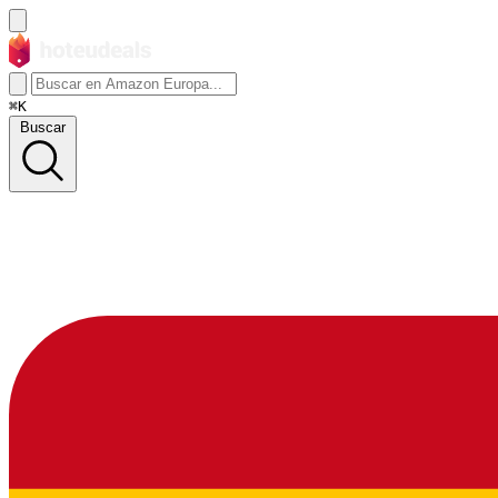
⌘K
Buscar