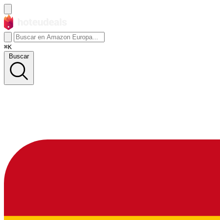
⌘K
Buscar