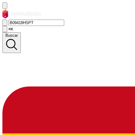
⌘K
Buscar