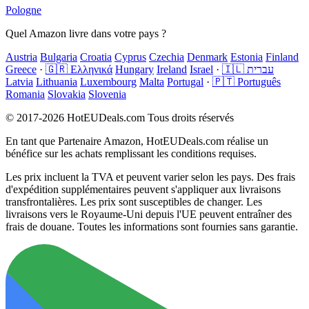
Pologne
Quel Amazon livre dans votre pays ?
Austria
Bulgaria
Croatia
Cyprus
Czechia
Denmark
Estonia
Finland
Greece
·
🇬🇷 Ελληνικά
Hungary
Ireland
Israel
·
🇮🇱 עברית
Latvia
Lithuania
Luxembourg
Malta
Portugal
·
🇵🇹 Português
Romania
Slovakia
Slovenia
© 2017-2026 HotEUDeals.com Tous droits réservés
En tant que Partenaire Amazon, HotEUDeals.com réalise un
bénéfice sur les achats remplissant les conditions requises.
Les prix incluent la TVA et peuvent varier selon les pays. Des frais
d'expédition supplémentaires peuvent s'appliquer aux livraisons
transfrontalières. Les prix sont susceptibles de changer. Les
livraisons vers le Royaume-Uni depuis l'UE peuvent entraîner des
frais de douane. Toutes les informations sont fournies sans garantie.