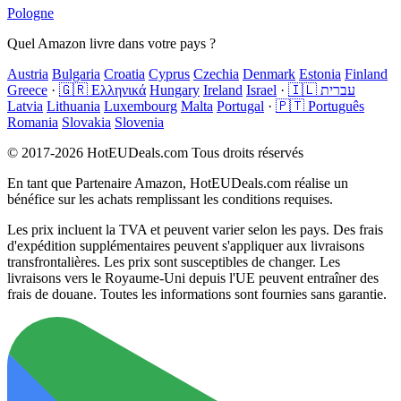
Pologne
Quel Amazon livre dans votre pays ?
Austria
Bulgaria
Croatia
Cyprus
Czechia
Denmark
Estonia
Finland
Greece
·
🇬🇷 Ελληνικά
Hungary
Ireland
Israel
·
🇮🇱 עברית
Latvia
Lithuania
Luxembourg
Malta
Portugal
·
🇵🇹 Português
Romania
Slovakia
Slovenia
© 2017-2026 HotEUDeals.com Tous droits réservés
En tant que Partenaire Amazon, HotEUDeals.com réalise un
bénéfice sur les achats remplissant les conditions requises.
Les prix incluent la TVA et peuvent varier selon les pays. Des frais
d'expédition supplémentaires peuvent s'appliquer aux livraisons
transfrontalières. Les prix sont susceptibles de changer. Les
livraisons vers le Royaume-Uni depuis l'UE peuvent entraîner des
frais de douane. Toutes les informations sont fournies sans garantie.