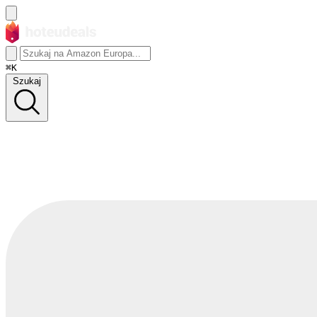
⌘K
Szukaj