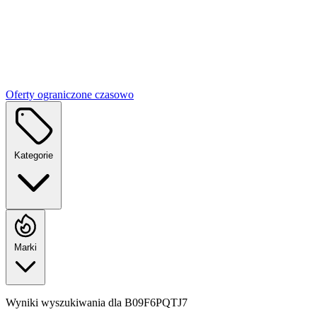
Oferty ograniczone czasowo
Kategorie
Marki
Wyniki wyszukiwania dla
B09F6PQTJ7