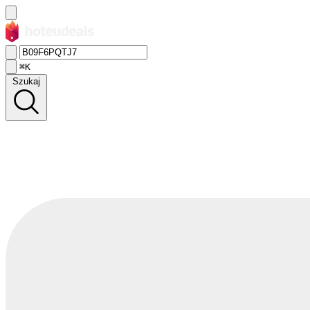
⌘K
Szukaj