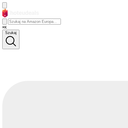
⌘K
Szukaj