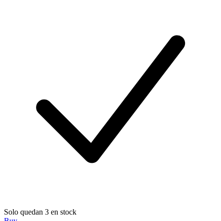
Solo quedan 3 en stock
Buy