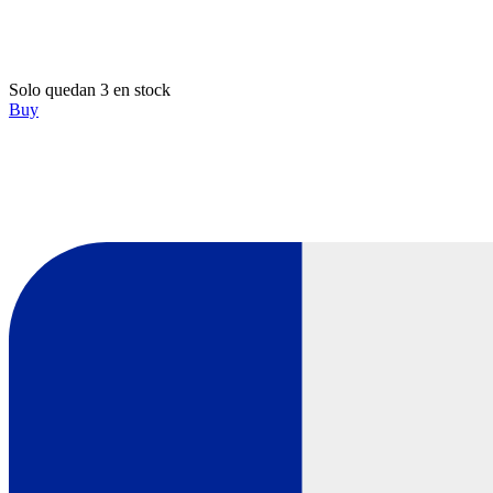
Solo quedan 3 en stock
Buy