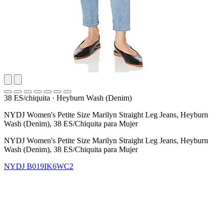
38 ES/chiquita
·
Heyburn Wash (Denim)
NYDJ Women's Petite Size Marilyn Straight Leg Jeans, Heyburn
Wash (Denim), 38 ES/Chiquita para Mujer
NYDJ Women's Petite Size Marilyn Straight Leg Jeans, Heyburn
Wash (Denim), 38 ES/Chiquita para Mujer
NYDJ
B019IK6WC2