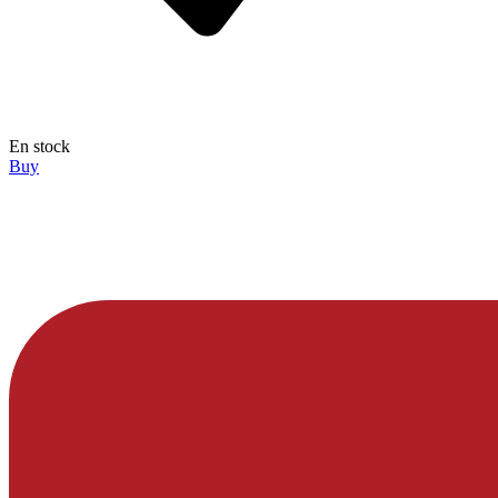
En stock
Buy