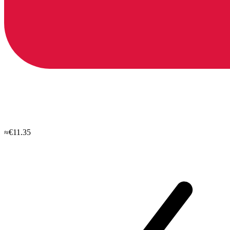
≈€11.35