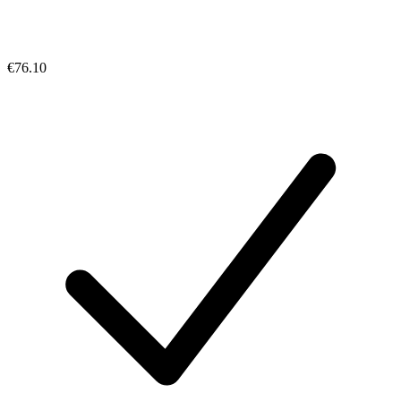
€76.10