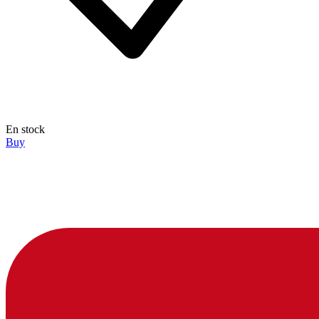
En stock
Buy