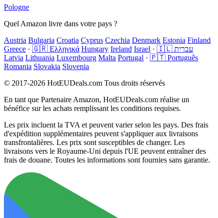
Pologne
Quel Amazon livre dans votre pays ?
Austria
Bulgaria
Croatia
Cyprus
Czechia
Denmark
Estonia
Finland
Greece
·
🇬🇷 Ελληνικά
Hungary
Ireland
Israel
·
🇮🇱 עברית
Latvia
Lithuania
Luxembourg
Malta
Portugal
·
🇵🇹 Português
Romania
Slovakia
Slovenia
© 2017-2026 HotEUDeals.com Tous droits réservés
En tant que Partenaire Amazon, HotEUDeals.com réalise un
bénéfice sur les achats remplissant les conditions requises.
Les prix incluent la TVA et peuvent varier selon les pays. Des frais
d'expédition supplémentaires peuvent s'appliquer aux livraisons
transfrontalières. Les prix sont susceptibles de changer. Les
livraisons vers le Royaume-Uni depuis l'UE peuvent entraîner des
frais de douane. Toutes les informations sont fournies sans garantie.