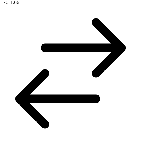
≈€11.66