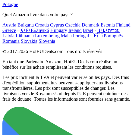
Pologne
Quel Amazon livre dans votre pays ?
Austria
Bulgaria
Croatia
Cyprus
Czechia
Denmark
Estonia
Finland
Greece
·
🇬🇷 Ελληνικά
Hungary
Ireland
Israel
·
🇮🇱 עברית
Latvia
Lithuania
Luxembourg
Malta
Portugal
·
🇵🇹 Português
Romania
Slovakia
Slovenia
© 2017-2026 HotEUDeals.com Tous droits réservés
En tant que Partenaire Amazon, HotEUDeals.com réalise un
bénéfice sur les achats remplissant les conditions requises.
Les prix incluent la TVA et peuvent varier selon les pays. Des frais
d'expédition supplémentaires peuvent s'appliquer aux livraisons
transfrontalières. Les prix sont susceptibles de changer. Les
livraisons vers le Royaume-Uni depuis l'UE peuvent entraîner des
frais de douane. Toutes les informations sont fournies sans garantie.