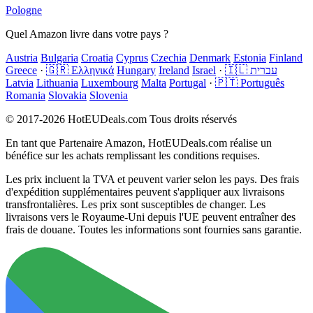
Pologne
Quel Amazon livre dans votre pays ?
Austria
Bulgaria
Croatia
Cyprus
Czechia
Denmark
Estonia
Finland
Greece
·
🇬🇷 Ελληνικά
Hungary
Ireland
Israel
·
🇮🇱 עברית
Latvia
Lithuania
Luxembourg
Malta
Portugal
·
🇵🇹 Português
Romania
Slovakia
Slovenia
© 2017-2026 HotEUDeals.com Tous droits réservés
En tant que Partenaire Amazon, HotEUDeals.com réalise un
bénéfice sur les achats remplissant les conditions requises.
Les prix incluent la TVA et peuvent varier selon les pays. Des frais
d'expédition supplémentaires peuvent s'appliquer aux livraisons
transfrontalières. Les prix sont susceptibles de changer. Les
livraisons vers le Royaume-Uni depuis l'UE peuvent entraîner des
frais de douane. Toutes les informations sont fournies sans garantie.