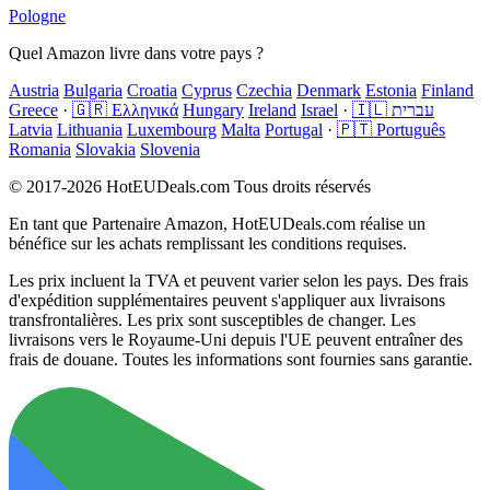
Pologne
Quel Amazon livre dans votre pays ?
Austria
Bulgaria
Croatia
Cyprus
Czechia
Denmark
Estonia
Finland
Greece
·
🇬🇷 Ελληνικά
Hungary
Ireland
Israel
·
🇮🇱 עברית
Latvia
Lithuania
Luxembourg
Malta
Portugal
·
🇵🇹 Português
Romania
Slovakia
Slovenia
© 2017-2026 HotEUDeals.com Tous droits réservés
En tant que Partenaire Amazon, HotEUDeals.com réalise un
bénéfice sur les achats remplissant les conditions requises.
Les prix incluent la TVA et peuvent varier selon les pays. Des frais
d'expédition supplémentaires peuvent s'appliquer aux livraisons
transfrontalières. Les prix sont susceptibles de changer. Les
livraisons vers le Royaume-Uni depuis l'UE peuvent entraîner des
frais de douane. Toutes les informations sont fournies sans garantie.