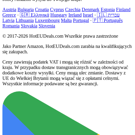
Austria
Bulgaria
Croatia
Cyprus
Czechia
Denmark
Estonia
Finland
Greece
·
🇬🇷 Ελληνικά
Hungary
Ireland
Israel
·
🇮🇱 עברית
Latvia
Lithuania
Luxembourg
Malta
Portugal
·
🇵🇹 Português
Romania
Slovakia
Slovenia
© 2017-2026 HotEUDeals.com Wszelkie prawa zastrzeżone
Jako Partner Amazon, HotEUDeals.com zarabia na kwalifikujących
się zakupach.
Ceny zawierają podatek VAT i mogą się różnić w zależności od
kraju. W przypadku dostaw transgranicznych mogą obowiązywać
dodatkowe koszty wysyłki. Ceny mogą ulec zmianie. Dostawy z
UE do Wielkiej Brytanii mogą wiązać się z opłatami celnymi.
Wszystkie informacje podawane są bez gwarancji.