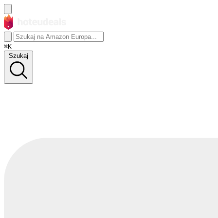
⌘K
Szukaj