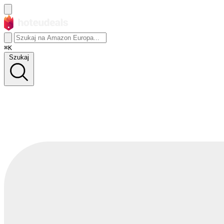
⌘K
Szukaj