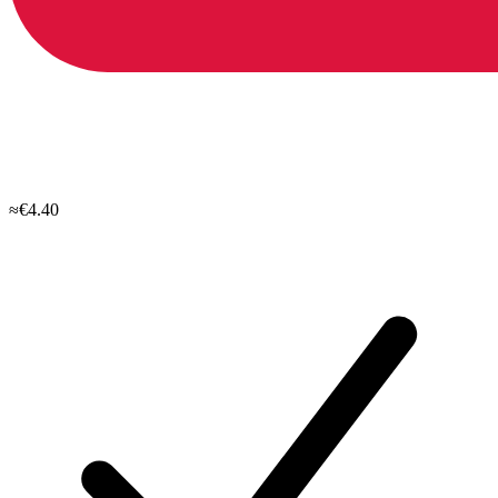
≈€4.40