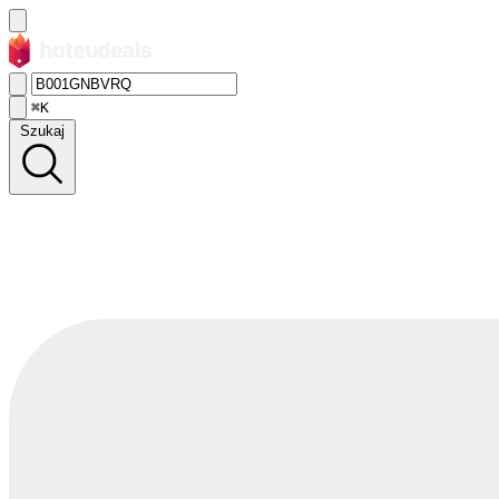
⌘K
Szukaj