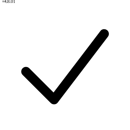
≈€8.01