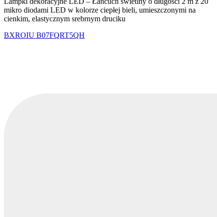
Lampki dekoracyjne LED – Łańcuch świetlny o długości 2 m z 20
mikro diodami LED w kolorze ciepłej bieli, umieszczonymi na
cienkim, elastycznym srebrnym druciku
BXROIU
B07FQRT5QH