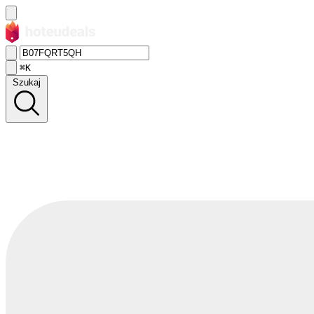
⌘K
Szukaj