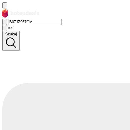
⌘K
Szukaj