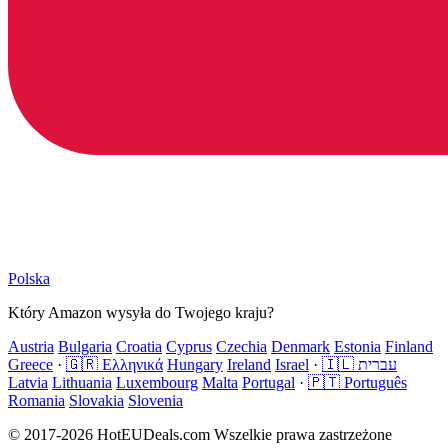
Polska
Który Amazon wysyła do Twojego kraju?
Austria
Bulgaria
Croatia
Cyprus
Czechia
Denmark
Estonia
Finland
Greece
·
🇬🇷 Ελληνικά
Hungary
Ireland
Israel
·
🇮🇱 עברית
Latvia
Lithuania
Luxembourg
Malta
Portugal
·
🇵🇹 Português
Romania
Slovakia
Slovenia
© 2017-2026 HotEUDeals.com Wszelkie prawa zastrzeżone