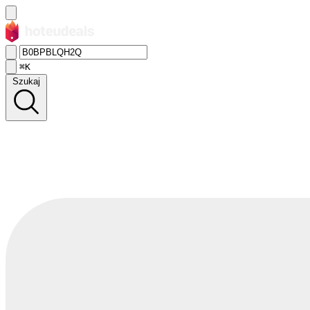
⌘K
Szukaj