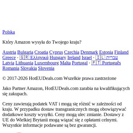
Polska
Który Amazon wysyła do Twojego kraju?
Austria
Bulgaria
Croatia
Cyprus
Czechia
Denmark
Estonia
Finland
Greece
·
🇬🇷 Ελληνικά
Hungary
Ireland
Israel
·
🇮🇱 עברית
Latvia
Lithuania
Luxembourg
Malta
Portugal
·
🇵🇹 Português
Romania
Slovakia
Slovenia
© 2017-2026 HotEUDeals.com Wszelkie prawa zastrzeżone
Jako Partner Amazon, HotEUDeals.com zarabia na kwalifikujących
się zakupach.
Ceny zawierają podatek VAT i mogą się różnić w zależności od
kraju. W przypadku dostaw transgranicznych mogą obowiązywać
dodatkowe koszty wysyłki. Ceny mogą ulec zmianie. Dostawy z
UE do Wielkiej Brytanii mogą wiązać się z opłatami celnymi.
Wszystkie informacje podawane są bez gwarancji.