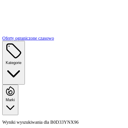
Oferty ograniczone czasowo
Kategorie
Marki
Wyniki wyszukiwania dla
B0D33YNX96