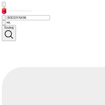
⌘K
Szukaj