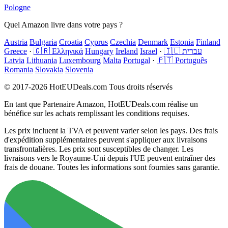
Pologne
Quel Amazon livre dans votre pays ?
Austria
Bulgaria
Croatia
Cyprus
Czechia
Denmark
Estonia
Finland
Greece
·
🇬🇷 Ελληνικά
Hungary
Ireland
Israel
·
🇮🇱 עברית
Latvia
Lithuania
Luxembourg
Malta
Portugal
·
🇵🇹 Português
Romania
Slovakia
Slovenia
© 2017-2026 HotEUDeals.com Tous droits réservés
En tant que Partenaire Amazon, HotEUDeals.com réalise un
bénéfice sur les achats remplissant les conditions requises.
Les prix incluent la TVA et peuvent varier selon les pays. Des frais
d'expédition supplémentaires peuvent s'appliquer aux livraisons
transfrontalières. Les prix sont susceptibles de changer. Les
livraisons vers le Royaume-Uni depuis l'UE peuvent entraîner des
frais de douane. Toutes les informations sont fournies sans garantie.