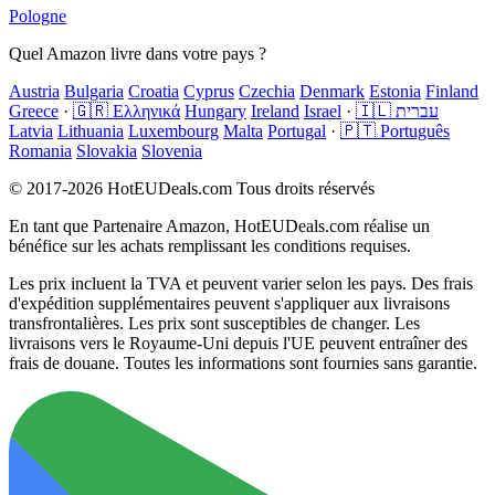
Pologne
Quel Amazon livre dans votre pays ?
Austria
Bulgaria
Croatia
Cyprus
Czechia
Denmark
Estonia
Finland
Greece
·
🇬🇷 Ελληνικά
Hungary
Ireland
Israel
·
🇮🇱 עברית
Latvia
Lithuania
Luxembourg
Malta
Portugal
·
🇵🇹 Português
Romania
Slovakia
Slovenia
© 2017-2026 HotEUDeals.com Tous droits réservés
En tant que Partenaire Amazon, HotEUDeals.com réalise un
bénéfice sur les achats remplissant les conditions requises.
Les prix incluent la TVA et peuvent varier selon les pays. Des frais
d'expédition supplémentaires peuvent s'appliquer aux livraisons
transfrontalières. Les prix sont susceptibles de changer. Les
livraisons vers le Royaume-Uni depuis l'UE peuvent entraîner des
frais de douane. Toutes les informations sont fournies sans garantie.