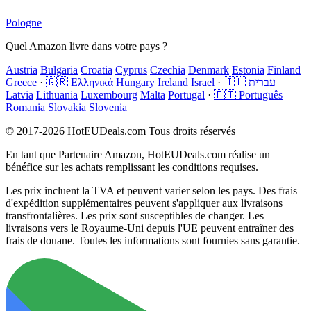
Pologne
Quel Amazon livre dans votre pays ?
Austria
Bulgaria
Croatia
Cyprus
Czechia
Denmark
Estonia
Finland
Greece
·
🇬🇷 Ελληνικά
Hungary
Ireland
Israel
·
🇮🇱 עברית
Latvia
Lithuania
Luxembourg
Malta
Portugal
·
🇵🇹 Português
Romania
Slovakia
Slovenia
© 2017-2026 HotEUDeals.com Tous droits réservés
En tant que Partenaire Amazon, HotEUDeals.com réalise un
bénéfice sur les achats remplissant les conditions requises.
Les prix incluent la TVA et peuvent varier selon les pays. Des frais
d'expédition supplémentaires peuvent s'appliquer aux livraisons
transfrontalières. Les prix sont susceptibles de changer. Les
livraisons vers le Royaume-Uni depuis l'UE peuvent entraîner des
frais de douane. Toutes les informations sont fournies sans garantie.