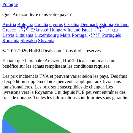
Pologne
Quel Amazon livre dans votre pays ?
Austria
Bulgaria
Croatia
Cyprus
Czechia
Denmark
Estonia
Finland
Greece
·
🇬🇷 Ελληνικά
Hungary
Ireland
Israel
·
🇮🇱 עברית
Latvia
Lithuania
Luxembourg
Malta
Portugal
·
🇵🇹 Português
Romania
Slovakia
Slovenia
© 2017-2026 HotEUDeals.com Tous droits réservés
En tant que Partenaire Amazon, HotEUDeals.com réalise un
bénéfice sur les achats remplissant les conditions requises.
Les prix incluent la TVA et peuvent varier selon les pays. Des frais
d'expédition supplémentaires peuvent s'appliquer aux livraisons
transfrontalières. Les prix sont susceptibles de changer. Les
livraisons vers le Royaume-Uni depuis l'UE peuvent entraîner des
frais de douane. Toutes les informations sont fournies sans garantie.